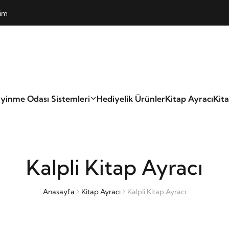
şim
yinme Odası Sistemleri
Hediyelik Ürünler
Kitap Ayracı
Kit
Kalpli Kitap Ayracı
Anasayfa
Kitap Ayracı
Kalpli Kitap Ayracı