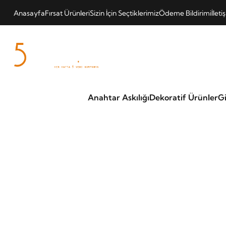
Anasayfa
Fırsat Ürünleri
Sizin İçin Seçtiklerimiz
Ödeme Bildirimi
İleti
Anahtar Askılığı
Dekoratif Ürünler
Gi