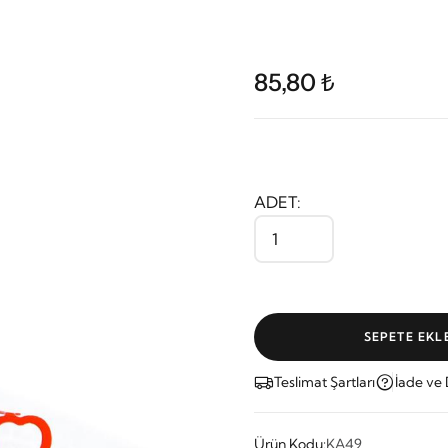
85,80 ₺
ADET:
SEPETE EKL
Teslimat Şartları
İade ve
Ürün Kodu:
KA49