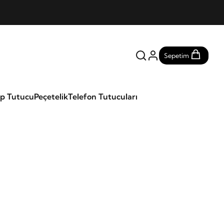
Sepetim
ap Tutucu
Peçetelik
Telefon Tutucuları