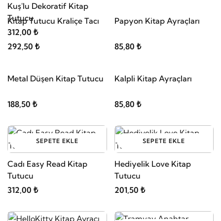
Kuş'lu Dekoratif Kitap
Tutucu
SEPETE EKLE
312,00 ₺
Kitap Tutucu Kraliçe Tacı
SEPETE EKLE
292,50 ₺
Papyon Kitap Ayraçları
SEPETE EKLE
85,80 ₺
Metal Düşen Kitap Tutucu
SEPETE EKLE
188,50 ₺
SEPETE EKLE
SEPETE EKLE
Kalpli Kitap Ayraçları
Cadı Easy Read Kitap
Hediyelik Love Kitap
85,80 ₺
Tutucu
Tutucu
312,00 ₺
201,50 ₺