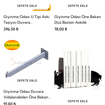
SEPETE EKLE
SEPETE EKLE
Giyinme Odası U Tipi Askı
Giyinme Odası Öne Bakan
Taşıyıcı Duvara
Düz Baston Askılık
Sabitlenebilen
396,50 ₺
78,00 ₺
SEPETE EKLE
Giyinme Odası Duvara
Vidalanabilen Öne Bakan
SEPETE EKLE
Askı Taşıyıcı Askılık Kolu
91,00 ₺