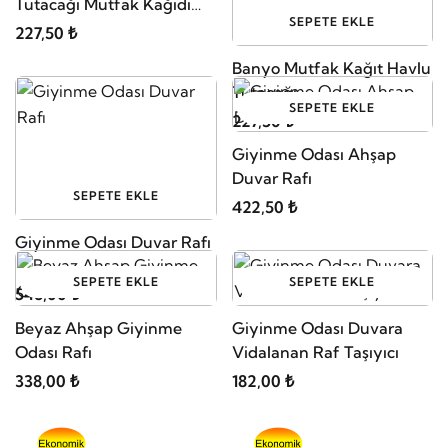
Tutacağı Mutfak Kağıdı
SEPETE EKLE
Havlu Askısı
227,50 ₺
Banyo Mutfak Kağıt Havlu
Tutacağı
SEPETE EKLE
227,50 ₺
Giyinme Odası Ahşap
Duvar Rafı
SEPETE EKLE
422,50 ₺
Giyinme Odası Duvar Rafı
SEPETE EKLE
SEPETE EKLE
546,00 ₺
Beyaz Ahşap Giyinme
Giyinme Odası Duvara
Odası Rafı
Vidalanan Raf Taşıyıcı
338,00 ₺
182,00 ₺