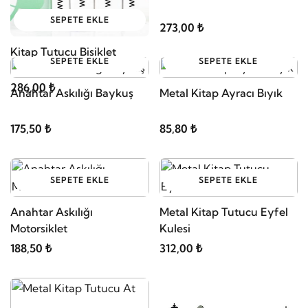
SEPETE EKLE
273,00 ₺
Kitap Tutucu Bisiklet
SEPETE EKLE
SEPETE EKLE
286,00 ₺
Anahtar Askılığı Baykuş
Metal Kitap Ayracı Bıyık
175,50 ₺
85,80 ₺
SEPETE EKLE
SEPETE EKLE
Anahtar Askılığı
Metal Kitap Tutucu Eyfel
Motorsiklet
Kulesi
188,50 ₺
312,00 ₺