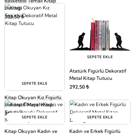
Basketbol Temalı Kitap
Desteği
305,50 ₺
SEPETE EKLE
Atatürk Figürlü Dekoratif
Metal Kitap Tutucu
SEPETE EKLE
292,50 ₺
Kitap Okuyan Kız Figürlü
Dekoratif Metal Kitap
Tutucu
201,50 ₺
SEPETE EKLE
SEPETE EKLE
Kitap Okuyan Kadın ve
Kadın ve Erkek Figürlü