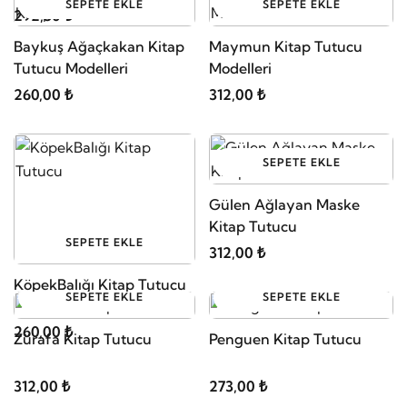
SEPETE EKLE
SEPETE EKLE
292,50 ₺
Baykuş Ağaçkakan Kitap
Maymun Kitap Tutucu
Tutucu Modelleri
Modelleri
260,00 ₺
312,00 ₺
SEPETE EKLE
Gülen Ağlayan Maske
Kitap Tutucu
SEPETE EKLE
312,00 ₺
KöpekBalığı Kitap Tutucu
SEPETE EKLE
SEPETE EKLE
260,00 ₺
Zürafa Kitap Tutucu
Penguen Kitap Tutucu
312,00 ₺
273,00 ₺