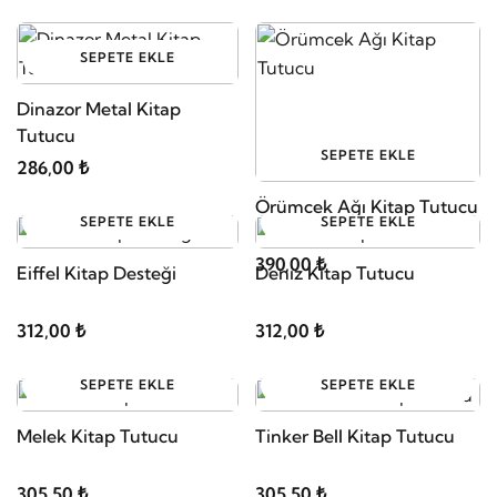
SEPETE EKLE
Dinazor Metal Kitap
Tutucu
SEPETE EKLE
286,00 ₺
Örümcek Ağı Kitap Tutucu
SEPETE EKLE
SEPETE EKLE
390,00 ₺
Eiffel Kitap Desteği
Deniz Kitap Tutucu
312,00 ₺
312,00 ₺
SEPETE EKLE
SEPETE EKLE
Melek Kitap Tutucu
Tinker Bell Kitap Tutucu
305,50 ₺
305,50 ₺