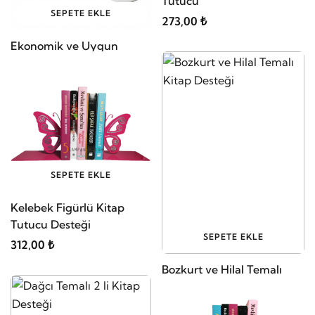
Tutucu
SEPETE EKLE
273,00 ₺
Ekonomik ve Uygun
Fiyatlı Ucuz Kitap Tutucu
Metal Beyaz Renk 2'li SET
273,00 ₺
SEPETE EKLE
Kelebek Figürlü Kitap
Tutucu Desteği
SEPETE EKLE
312,00 ₺
Bozkurt ve Hilal Temalı
Kitap Desteği
304,20 ₺