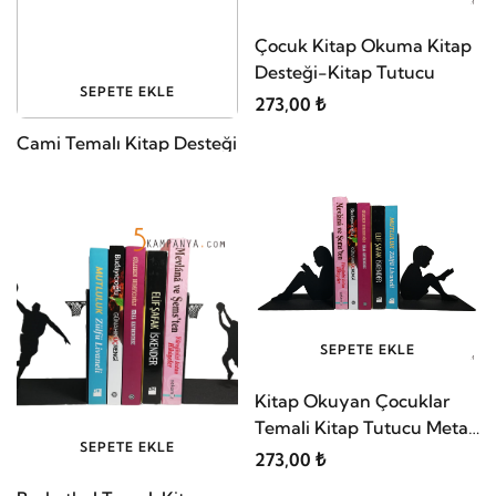
Çocuk Kitap Okuma Kitap
Desteği-Kitap Tutucu
SEPETE EKLE
273,00 ₺
Cami Temalı Kitap Desteği
, Kitap Tutucu
312,00 ₺
SEPETE EKLE
Kitap Okuyan Çocuklar
Temali Kitap Tutucu Metal
SEPETE EKLE
Destekleri
273,00 ₺