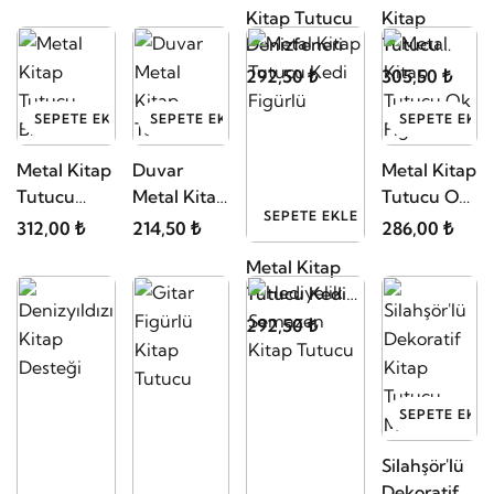
Denizfeneri
Tutucu
Kelebek
292,50 ₺
305,50 ₺
SEPETE EKLE
SEPETE EKLE
SEPETE EKLE
Metal Kitap
Duvar
Metal Kitap
Tutucu
Metal Kitap
Tutucu Ok
SEPETE EKLE
Bisiklet
Tutucu
Figürlü
312,00 ₺
214,50 ₺
286,00 ₺
Metal Kitap
Tutucu Kedi
Figürlü
292,50 ₺
SEPETE EKLE
Silahşör'lü
Dekoratif
SEPETE EKLE
SEPETE EKLE
SEPETE EKLE
Kitap
312,00 ₺