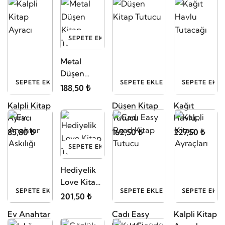
SEPETE EKLE
Giyinme
Odası Askı
SEPETE EKLE
SEPETE EKLE
SEPETE EKLE
Borulu
507,00 ₺
Ahşap Raf
Kitap
Papyon Kitap
Hello Kitty
100cm
Tutucu
Ayraçları
Kitap
x35cm
Kraliçe Tacı
Ayraçları
292,50 ₺
85,80 ₺
85,80 ₺
SEPETE EKLE
Metal
Düşen
SEPETE EKLE
SEPETE EKLE
SEPETE EKLE
Kitap
188,50 ₺
Tutucu
Kalpli Kitap
Düşen Kitap
Kağıt
Ayracı
Tutucu
Havlu
Tutacağı
85,80 ₺
162,50 ₺
227,50 ₺
SEPETE EKLE