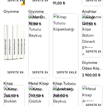
Öne Bakan
Giyinme
Giyinme
Anahtar
Askı Taşıyıcı
Odası U
Odası Öne
Askılığı
Askılık Kolu
Tipi Askı
Bakan Düz
Lelinea
396,50 ₺
78,00 ₺
149,50 ₺
Taşıyıcı
Baston
Duvara
Askılık
Sabitlenebilen
SEPETE EKLE
Giyinme
Odası Köşe
SEPETE EKLE
SEPETE EKLE
SEPETE EKLE
Bölüm
3.900,00 ₺
Dönerli
Kitap
Metal Kitap
Kitap Tutucu
Elbise
Tutucu
Tutucu
Köpekbalığı
Askısı
Rakun
Baykuş
266,50 ₺
292,50 ₺
260,00 ₺
SEPETE EKLE