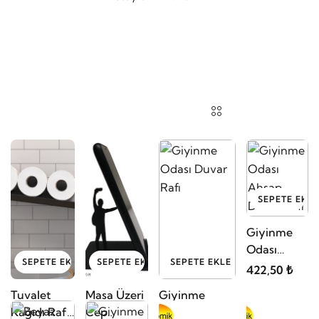
SEPETE EKLE
Giyinme
Odası
SEPETE EKLE
SEPETE EKLE
SEPETE EKLE
Ahşap
422,50 ₺
Duvar Rafı
Tuvalet
Masa Üzeri
Giyinme
Kağıdı Rafı,
Cep
Odası Duvar
Metal
Telefonu
Rafı
286,00 ₺
130,00 ₺
546,00 ₺