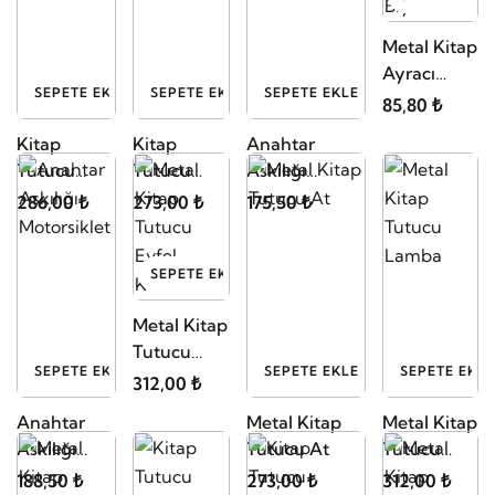
Metal Kitap
Ayracı
SEPETE EKLE
SEPETE EKLE
SEPETE EKLE
Bıyık
85,80 ₺
Kitap
Kitap
Anahtar
Tutucu
Tutucu
Askılığı
Bisiklet
Gözlük
Baykuş
286,00 ₺
273,00 ₺
175,50 ₺
SEPETE EKLE
Metal Kitap
Tutucu
SEPETE EKLE
SEPETE EKLE
SEPETE EKLE
Eyfel
312,00 ₺
Kulesi
Anahtar
Metal Kitap
Metal Kitap
Askılığı
Tutucu At
Tutucu
Motorsiklet
Lamba
188,50 ₺
273,00 ₺
312,00 ₺