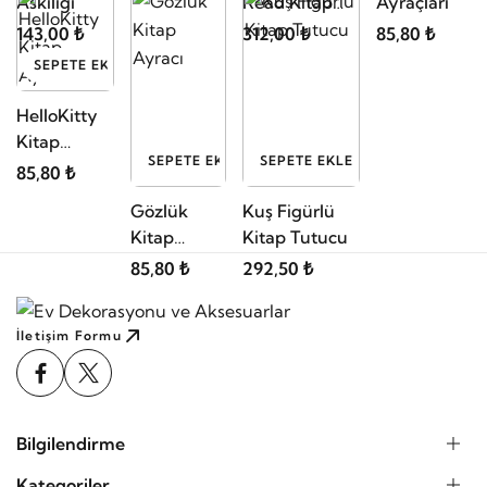
Hediyelik
Love Kitap
SEPETE EKLE
SEPETE EKLE
SEPETE EKLE
Tutucu
201,50 ₺
Ev Anahtar
Cadı Easy
Kalpli Kitap
Askılığı
Read Kitap
Ayraçları
Tutucu
143,00 ₺
312,00 ₺
85,80 ₺
SEPETE EKLE
HelloKitty
Kitap
SEPETE EKLE
SEPETE EKLE
Ayracı
85,80 ₺
Gözlük
Kuş Figürlü
Kitap
Kitap Tutucu
Ayracı
85,80 ₺
292,50 ₺