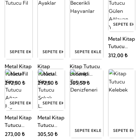
SEPETE EKLE
Metal Kitap
Tutucu
SEPETE EKLE
SEPETE EKLE
SEPETE EKLE
Gülen
312,00 ₺
Ağlayan
Metal Kitap
Kitap
Kitap Tutucu
Yüzler
Tutucu Fil
Tutucu
Becerikli
Ayaklar
Hayvanlar
292,50 ₺
292,50 ₺
305,50 ₺
SEPETE EKLE
SEPETE EKLE
Metal Kitap
Metal Kitap
Tutucu
Tutucu
SEPETE EKLE
SEPETE EKLE
Ağaç
Sokak
273,00 ₺
305,50 ₺
Figürlü
Lambası
Kitap Tutucu
Kitap