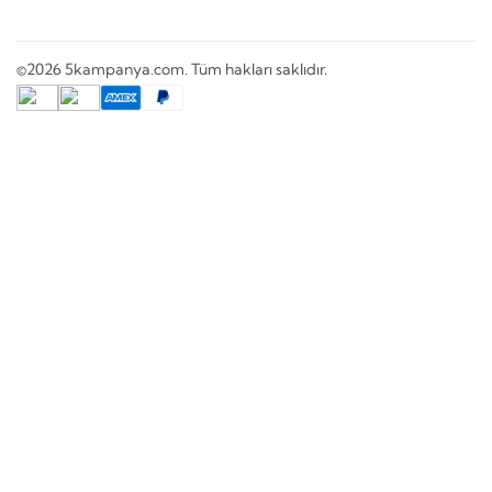
©2026 5kampanya.com. Tüm hakları saklıdır.
Arama
İncelemek ister misiniz?
SEPETE EKLE
SEPETE EKLE
Gözlüklü Kitap Tutucu
Becerikli Hayvanlar