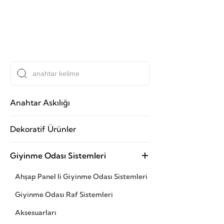
Modelleri
Figürlü Kitap Tutucu
273,00 ₺
305,50 ₺
Anahtar Askılığı
SEPETE EKLE
Dekoratif Ürünler
Metal Banyo Rulo
Giyinme Odası Sistemleri
Tuvalet Kağıdı Rafı
SEPETE EKLE
286,00 ₺
Ahşap Panel li Giyinme Odası Sistemleri
Dolap içi Askı Borusu
Giyinme Odası Raf Sistemleri
Tutucu
Aksesuarları
27,30 ₺