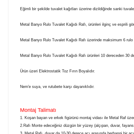
Eğimli bir şekilde tuvalet kağıtları üzerine dizildiğinde sanki tuv
Metal Banyo Rulo Tuvalet Kağıdı Rafı, ürünleri ilginç ve esprili gö
Metal Banyo Rulo Tuvalet Kağıdı Rafı üzerinde maksimum 6 rulo ka
Metal Banyo Rulo Tuvalet Kağıdı Rafı ürünleri 10 dereceden 30 dere
Ürün üzeri Elektrostatik Toz Fırın Boyalıdır.
Nem'e suya, ve rutubete karşı dayanıklıdır.
Montaj Talimatı
1. Koşan bayan ve erkek figürünü montaj vidası ile Metal Raf üzeri
2.Rafı Monte edeceğiniz düzgün bir yüzey (alçıpan, duvar, fayans, v
3. Metal Rafı, duvar da 10-30 derece açı arasında herhangi bir a