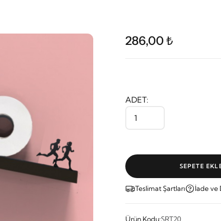
286,00 ₺
ADET:
SEPETE EKL
Teslimat Şartları
İade ve
Ürün Kodu:
SRT20