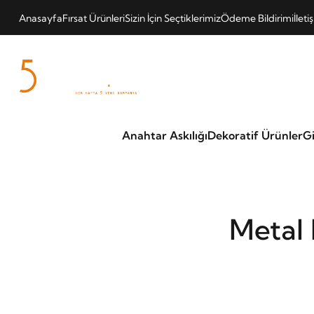
Anasayfa
Fırsat Ürünleri
Sizin İçin Seçtiklerimiz
Ödeme Bildirimi
İleti
Anahtar Askılığı
Dekoratif Ürünler
Gi
Metal 