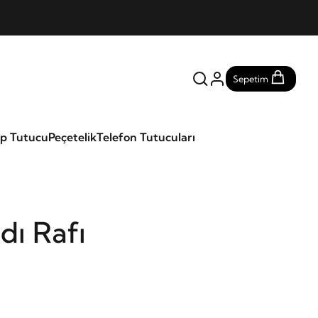
Sepetim
ap Tutucu
Peçetelik
Telefon Tutucuları
dı Rafı