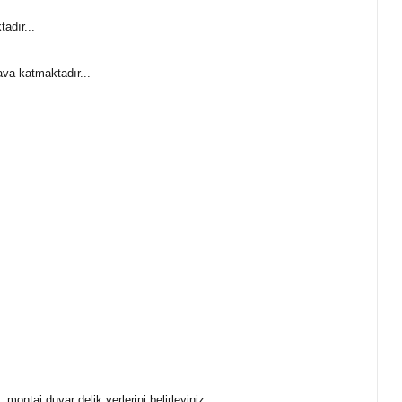
adır...
ava katmaktadır...
taj duvar delik yerlerini belirleyiniz...