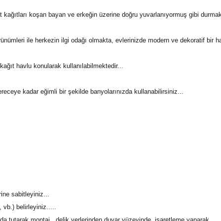
alet kağıtları koşan bayan ve erkeğin üzerine doğru yuvarlanıyormuş gibi durmakt
rünümleri ile herkezin ilgi odağı olmakta, evlerinizde modern ve dekoratif bir h
ğıt havlu konularak kullanılabilmektedir...
ceye kadar eğimli bir şekilde banyolarınızda kullanabilirsiniz...
ne sabitleyiniz...
b.) belirleyiniz.....
çıda tutarak montaj delik yerlerinden duvar yüzeyinde işaretleme yaparak mon